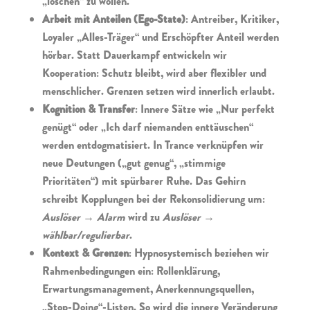
„löschen“ zu wollen.
Arbeit mit Anteilen (Ego-State)
: Antreiber, Kritiker,
Loyaler „Alles-Träger“ und Erschöpfter Anteil werden
hörbar. Statt Dauerkampf entwickeln wir
Kooperation: Schutz bleibt, wird aber flexibler und
menschlicher. Grenzen setzen wird innerlich erlaubt.
Kognition & Transfer
: Innere Sätze wie „Nur perfekt
genügt“ oder „Ich darf niemanden enttäuschen“
werden entdogmatisiert. In Trance verknüpfen wir
neue Deutungen („gut genug“, „stimmige
Prioritäten“) mit spürbarer Ruhe. Das Gehirn
schreibt Kopplungen bei der Rekonsolidierung um:
Auslöser → Alarm
wird zu
Auslöser →
wählbar/regulierbar
.
Kontext & Grenzen
: Hypnosystemisch beziehen wir
Rahmenbedingungen ein: Rollenklärung,
Erwartungsmanagement, Anerkennungsquellen,
„Stop-Doing“-Listen. So wird die innere Veränderung